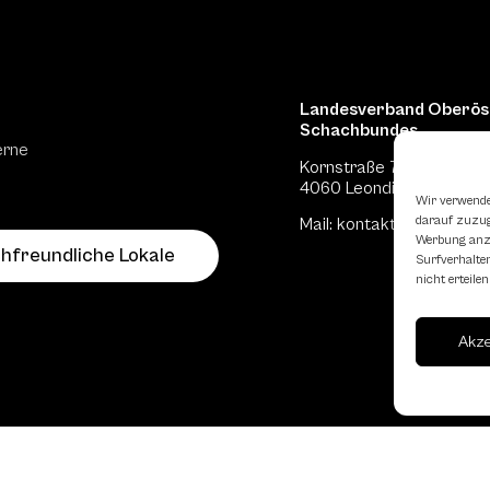
Landesverband Oberöst
Schachbundes
erne
Kornstraße 7A
4060 Leonding
Wir verwende
darauf zuzugr
Mail: kontakt
@schach.at
Werbung anzu
hfreundliche Lokale
Surfverhalten
nicht erteil
Akz
reichischen
Impres