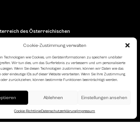
erreich des Österreichischen
Cookie-Zustimmung verwalten
n Technologien wie Cookies, um Geräteinformationen zu speichern und/oder
eifen. Wir tun dies, um das Surferlebnis zu verbessern und um personalisierte
zeigen. Wenn Sie diesen Technologien zustimmen, können wir Daten wie das
 oder eindeutige IDs auf dieser Website verarbeiten. Wenn Sie Ihre Zustimmung
en oder zurückziehen, können bestimmte Funktionen beeinträchtigt werden.
eptieren
Ablehnen
Einstellungen ansehen
Cookie-Richtlinie
Datenschutzerklärung
Impressum
sum
Cookie-Richtlinie (EU)
Datenschutz