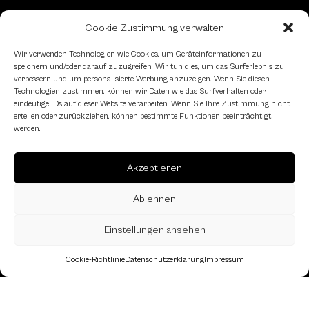
Cookie-Zustimmung verwalten
Wir verwenden Technologien wie Cookies, um Geräteinformationen zu
speichern und/oder darauf zuzugreifen. Wir tun dies, um das Surferlebnis zu
verbessern und um personalisierte Werbung anzuzeigen. Wenn Sie diesen
Technologien zustimmen, können wir Daten wie das Surfverhalten oder
Kontakt
eindeutige IDs auf dieser Website verarbeiten. Wenn Sie Ihre Zustimmung nicht
erteilen oder zurückziehen, können bestimmte Funktionen beeinträchtigt
werden.
Bei Fragen odere sonstigen Anliegen,
nehmen Sie gerne Kontakt mit uns
auf!
Akzeptieren
Ablehnen
Kontaktformular
Einstellungen ansehen
Schachfreundliche Lokale
Cookie-Richtlinie
Datenschutzerklärung
Impressum