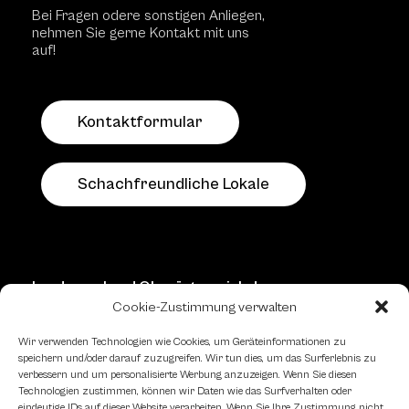
Bei Fragen odere sonstigen Anliegen,
nehmen Sie gerne Kontakt mit uns
auf!
Kontaktformular
Schachfreundliche Lokale
Landesverband Oberösterreich des
Österreichischen Schachbundes
Cookie-Zustimmung verwalten
Kornstraße 7A
Wir verwenden Technologien wie Cookies, um Geräteinformationen zu
4060 Leonding
speichern und/oder darauf zuzugreifen. Wir tun dies, um das Surferlebnis zu
verbessern und um personalisierte Werbung anzuzeigen. Wenn Sie diesen
Mail: kontakt
@schach.at
Technologien zustimmen, können wir Daten wie das Surfverhalten oder
eindeutige IDs auf dieser Website verarbeiten. Wenn Sie Ihre Zustimmung nicht