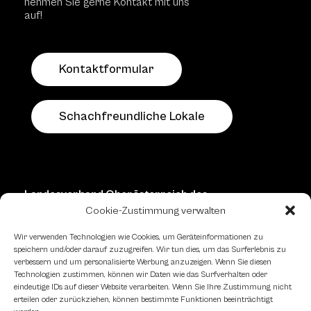
nehmen Sie gerne Kontakt mit uns
auf!
Kontaktformular
Schachfreundliche Lokale
Landesverband Oberösterreich des
Österreichischen Schachbundes
Cookie-Zustimmung verwalten
Kornstraße 7A
Wir verwenden Technologien wie Cookies, um Geräteinformationen zu
4060 Leonding
speichern und/oder darauf zuzugreifen. Wir tun dies, um das Surferlebnis zu
verbessern und um personalisierte Werbung anzuzeigen. Wenn Sie diesen
Mail: kontakt
@schach.at
Technologien zustimmen, können wir Daten wie das Surfverhalten oder
eindeutige IDs auf dieser Website verarbeiten. Wenn Sie Ihre Zustimmung nicht
erteilen oder zurückziehen, können bestimmte Funktionen beeinträchtigt