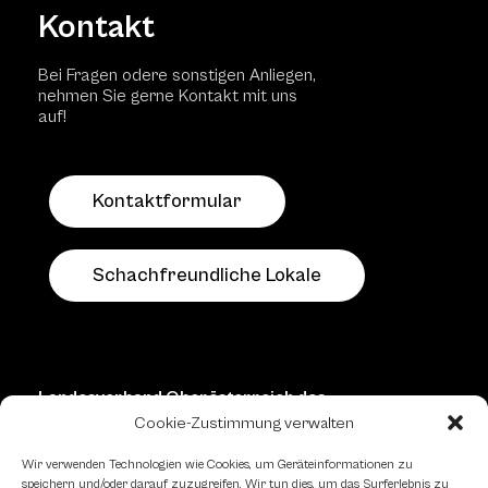
Kontakt
Bei Fragen odere sonstigen Anliegen,
nehmen Sie gerne Kontakt mit uns
auf!
Kontaktformular
Schachfreundliche Lokale
Landesverband Oberösterreich des
Österreichischen Schachbundes
Cookie-Zustimmung verwalten
Kornstraße 7A
Wir verwenden Technologien wie Cookies, um Geräteinformationen zu
4060 Leonding
speichern und/oder darauf zuzugreifen. Wir tun dies, um das Surferlebnis zu