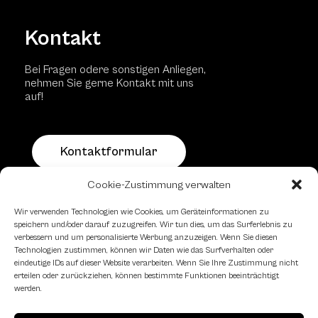
Kontakt
Bei Fragen odere sonstigen Anliegen,
nehmen Sie gerne Kontakt mit uns
auf!
Kontaktformular
Cookie-Zustimmung verwalten
Schachfreundliche Lokale
Wir verwenden Technologien wie Cookies, um Geräteinformationen zu
speichern und/oder darauf zuzugreifen. Wir tun dies, um das Surferlebnis zu
verbessern und um personalisierte Werbung anzuzeigen. Wenn Sie diesen
Technologien zustimmen, können wir Daten wie das Surfverhalten oder
eindeutige IDs auf dieser Website verarbeiten. Wenn Sie Ihre Zustimmung nicht
erteilen oder zurückziehen, können bestimmte Funktionen beeinträchtigt
werden.