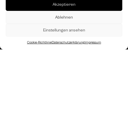
Akzeptieren
Ablehnen
Einstellungen ansehen
Cookie-Richtlinie
Datenschutzerklärung
Impressum
Landesverband Oberösterreich des
Österreichischen Schachbundes
Kornstraße 7A
4060 Leonding
Mail: kontakt
@schach.at