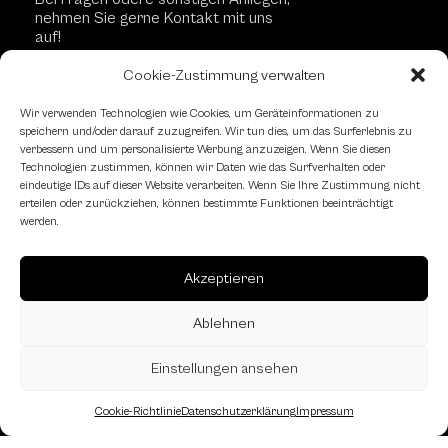
nehmen Sie gerne Kontakt mit uns
auf!
Cookie-Zustimmung verwalten
Kontaktformular
Wir verwenden Technologien wie Cookies, um Geräteinformationen zu
speichern und/oder darauf zuzugreifen. Wir tun dies, um das Surferlebnis zu
verbessern und um personalisierte Werbung anzuzeigen. Wenn Sie diesen
Technologien zustimmen, können wir Daten wie das Surfverhalten oder
Schachfreundliche Lokale
eindeutige IDs auf dieser Website verarbeiten. Wenn Sie Ihre Zustimmung nicht
erteilen oder zurückziehen, können bestimmte Funktionen beeinträchtigt
werden.
Akzeptieren
Ablehnen
Einstellungen ansehen
Cookie-Richtlinie
Datenschutzerklärung
Impressum