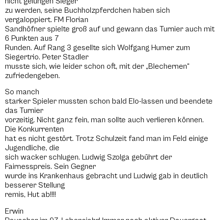
nicht gelungen Sieger
zu werden, seine Buchholzpferdchen haben sich
vergaloppiert. FM Florian
Sandhöfner spielte groß auf und gewann das Turnier auch mit
6 Punkten aus 7
Runden. Auf Rang 3 gesellte sich Wolfgang Humer zum
Siegertrio. Peter Stadler
musste sich, wie leider schon oft, mit der „Blechernen“
zufriedengeben.
So manch
starker Spieler mussten schon bald Elo-lassen und beendete
das Turnier
vorzeitig. Nicht ganz fein, man sollte auch verlieren können.
Die Konkurrenten
hat es nicht gestört. Trotz Schulzeit fand man im Feld einige
Jugendliche, die
sich wacker schlugen. Ludwig Szolga gebührt der
Fairnesspreis. Sein Gegner
wurde ins Krankenhaus gebracht und Ludwig gab in deutlich
besserer Stellung
remis, Hut ab!!!!
Erwin