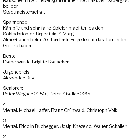
Rauscher im 97. Lebensjahr! Immer noch aktiver Dauergast
bei der
Stadtmeisterschaft
Spannende
Kämpfe und sehr faire Spieler machten es dem
Schiedsrichter-Urgestein IS Margit
Almert auch beim 20. Turnier in Folge leicht das Turnier im
Griff zu haben.
Beste
Dame wurde Brigitte Rauscher
Jugendpreis:
Alexander Duy
Senioren:
Peter Wegner (S 50), Peter Stadler (S65)
4.
Viertel: Michael Laffer, Franz Grünwald, Christoph Volk
3.
Viertel: Fridolin Buchegger, Josip Knezevic, Walter Schaller
2.