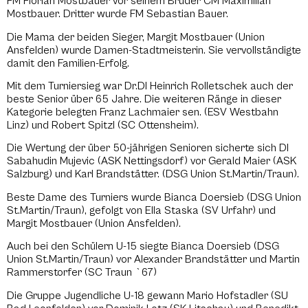
FM Florian Mostbauer vor seinem Bruder CM Maximilian
Mostbauer. Dritter wurde FM Sebastian Bauer.
Die Mama der beiden Sieger, Margit Mostbauer (Union
Ansfelden) wurde Damen-Stadtmeisterin. Sie vervollständigte
damit den Familien-Erfolg.
Mit dem Turniersieg war Dr.DI Heinrich Rolletschek auch der
beste Senior über 65 Jahre. Die weiteren Ränge in dieser
Kategorie belegten Franz Lachmaier sen. (ESV Westbahn
Linz) und Robert Spitzl (SC Ottensheim).
Die Wertung der über 50-jährigen Senioren sicherte sich DI
Sabahudin Mujevic (ASK Nettingsdorf) vor Gerald Maier (ASK
Salzburg) und Karl Brandstätter. (DSG Union St.Martin/Traun).
Beste Dame des Turniers wurde Bianca Doersieb (DSG Union
St.Martin/Traun), gefolgt von Ella Staska (SV Urfahr) und
Margit Mostbauer (Union Ansfelden).
Auch bei den Schülern U-15 siegte Bianca Doersieb (DSG
Union St.Martin/Traun) vor Alexander Brandstätter und Martin
Rammerstorfer (SC Traun `67)
Die Gruppe Jugendliche U-18 gewann Mario Hofstadler (SU