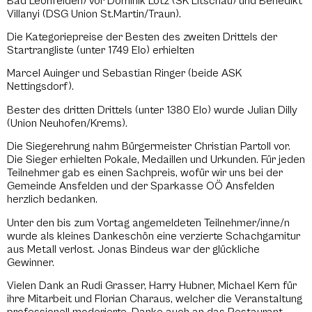
Bad Leonfelden) vor Dominik Lotz (SK Litschau) und Benedikt
Villanyi (DSG Union St.Martin/Traun).
Die Kategoriepreise der Besten des zweiten Drittels der
Startrangliste (unter 1749 Elo) erhielten
Marcel Auinger und Sebastian Ringer (beide ASK
Nettingsdorf).
Bester des dritten Drittels (unter 1380 Elo) wurde Julian Dilly
(Union Neuhofen/Krems).
Die Siegerehrung nahm Bürgermeister Christian Partoll vor.
Die Sieger erhielten Pokale, Medaillen und Urkunden. Für jeden
Teilnehmer gab es einen Sachpreis, wofür wir uns bei der
Gemeinde Ansfelden und der Sparkasse OÖ Ansfelden
herzlich bedanken.
Unter den bis zum Vortag angemeldeten Teilnehmer/inne/n
wurde als kleines Dankeschön eine verzierte Schachgarnitur
aus Metall verlost. Jonas Bindeus war der glückliche
Gewinner.
Vielen Dank an Rudi Grasser, Harry Hubner, Michael Kern für
ihre Mitarbeit und Florian Charaus, welcher die Veranstaltung
professionell moderierte. Danke auch an das Restaurant