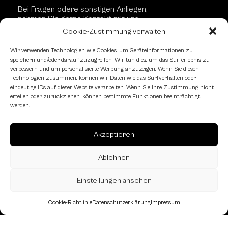
Bei Fragen odere sonstigen Anliegen,
nehmen Sie gerne Kontakt mit uns
auf!
Cookie-Zustimmung verwalten
Wir verwenden Technologien wie Cookies, um Geräteinformationen zu
speichern und/oder darauf zuzugreifen. Wir tun dies, um das Surferlebnis zu
Kontaktformular
verbessern und um personalisierte Werbung anzuzeigen. Wenn Sie diesen
Technologien zustimmen, können wir Daten wie das Surfverhalten oder
eindeutige IDs auf dieser Website verarbeiten. Wenn Sie Ihre Zustimmung nicht
erteilen oder zurückziehen, können bestimmte Funktionen beeinträchtigt
Schachfreundliche Lokale
werden.
Akzeptieren
Ablehnen
Einstellungen ansehen
Cookie-Richtlinie
Datenschutzerklärung
Impressum