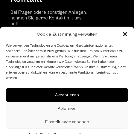
Bei Fragen odere sonstigen Anliegen,
nehmen Sie gerne Kontakt mit uns
auf!
Cookie-Zustimmung verwalten
Wir verwenden Technologien wie Cookies, um Geräteinformationen zu
Kontaktformular
speichern und/oder darauf zuzugreifen. Wir tun dies, um das Surferlebnis zu
verbessern und um personalisierte Werbung anzuzeigen. Wenn Sie diesen
Technologien zustimmen, können wir Daten wie das Surfverhalten oder
Schachfreundliche Lokale
eindeutige IDs auf dieser Website verarbeiten. Wenn Sie Ihre Zustimmung nicht
erteilen oder zurückziehen, können bestimmte Funktionen beeinträchtigt
werden.
Akzeptieren
Ablehnen
Einstellungen ansehen