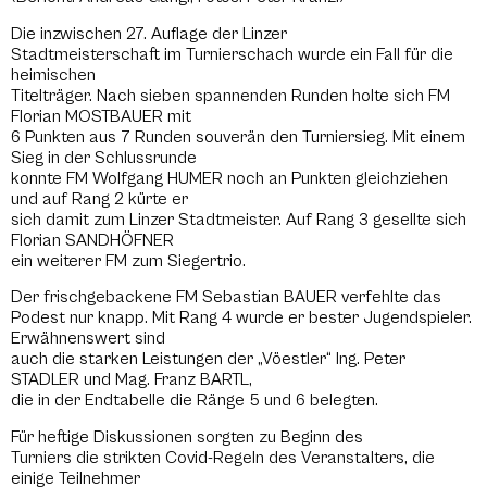
Die inzwischen 27. Auflage der Linzer
Stadtmeisterschaft im Turnierschach wurde ein Fall für die
heimischen
Titelträger. Nach sieben spannenden Runden holte sich FM
Florian MOSTBAUER mit
6 Punkten aus 7 Runden souverän den Turniersieg. Mit einem
Sieg in der Schlussrunde
konnte FM Wolfgang HUMER noch an Punkten gleichziehen
und auf Rang 2 kürte er
sich damit zum Linzer Stadtmeister. Auf Rang 3 gesellte sich
Florian SANDHÖFNER
ein weiterer FM zum Siegertrio.
Der frischgebackene FM Sebastian BAUER verfehlte das
Podest nur knapp. Mit Rang 4 wurde er bester Jugendspieler.
Erwähnenswert sind
auch die starken Leistungen der „Vöestler“ Ing. Peter
STADLER und Mag. Franz BARTL,
die in der Endtabelle die Ränge 5 und 6 belegten.
Für heftige Diskussionen sorgten zu Beginn des
Turniers die strikten Covid-Regeln des Veranstalters, die
einige Teilnehmer