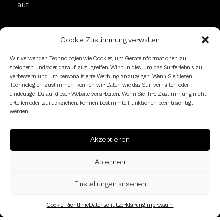
auf!
Cookie-Zustimmung verwalten
Kontaktformular
Wir verwenden Technologien wie Cookies, um Geräteinformationen zu
speichern und/oder darauf zuzugreifen. Wir tun dies, um das Surferlebnis zu
Schachfreundliche Lokale
verbessern und um personalisierte Werbung anzuzeigen. Wenn Sie diesen
Technologien zustimmen, können wir Daten wie das Surfverhalten oder
eindeutige IDs auf dieser Website verarbeiten. Wenn Sie Ihre Zustimmung nicht
erteilen oder zurückziehen, können bestimmte Funktionen beeinträchtigt
werden.
Akzeptieren
Ablehnen
Einstellungen ansehen
Cookie-Richtlinie
Datenschutzerklärung
Impressum