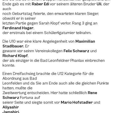
Ende gab es mit
Raber Edi
vor seinem älteren Bruder
Uli
, der
auch
noch Geburtstag feierte, den erwarteten klaren Sieger,
obwohl er in seiner
letzten Partie gegen Sarah Klopf verlor. Rang 3 ging an
Ferdinand Hager
,
der erstmals bei einem Schülerligaturnier teilnahm.
Die U10 war eine klare Angelegenheit von
Maximilian
Stadlbauer.
Er
gewann vor seinm Vereinskollegen
Felix Schwarz
und
Richard Klopf
,
der als einziger in die Bad Leonfeldner Phanlax einbrechen
konnte.
Einen Dreifachsieg brachte die U12 Kategorie für die
Abordnung aus Bad
Leonfelden und da Sie am Ende auch alle die gleichen Punkte
hatten, mußte die
Zweitwertung entscheiden. Hier hatte schließlich
Rene
Schwarz
Fortuna auf
seienr Seite und siegte somit vor
Mario Hofstadler
und
Aliyashir
Jamshiri.