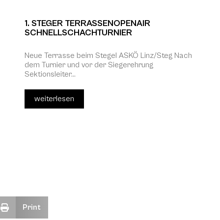
1. STEGER TERRASSENOPENAIR
SCHNELLSCHACHTURNIER
Neue Terrasse beim Stegel ASKÖ Linz/Steg Nach
dem Turnier und vor der Siegerehrung
Sektionsleiter...
weiterlesen
Print