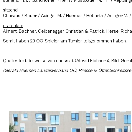
stehend
: n.n. / Sandhöfner / Kern / Mostbauer M. + F. / Keppling
sitzend:
Charaus / Bauer / Auinger M. / Huemer / Höbarth / Auinger M. 
es fehlen:
Almert, Bachner, Gelbenegger Christian & Patrick, Hersel Richa
Somit haben 29 OÖ-Spieler am Turnier teilgenommen haben.
Quelle: Text: teilweise von chess.at (Alfred Eichhorn), Bild: Ge
(Gerald Huemer, Landesverband OÖ, Presse & Öffentlichkeitsre