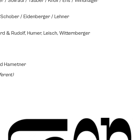
er / Söllradl / Tauber / Knoll / Ehs / Windhager
/ Schober / Eidenberger / Lehner
rd & Rudolf, Humer, Leisch, Witternberger
rald Hametner
ferent)