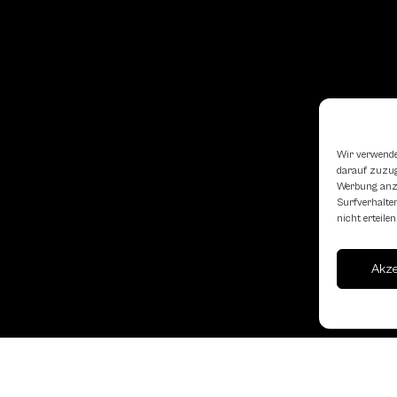
Wir verwende
darauf zuzugr
Werbung anzu
Surfverhalten
nicht erteil
Akz
Landesverband Oberöst
Schachbundes