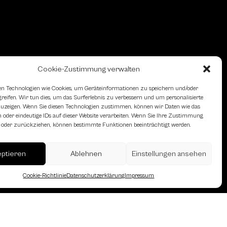
Cookie-Zustimmung verwalten
n Technologien wie Cookies, um Geräteinformationen zu speichern und/oder
eifen. Wir tun dies, um das Surferlebnis zu verbessern und um personalisierte
zeigen. Wenn Sie diesen Technologien zustimmen, können wir Daten wie das
 oder eindeutige IDs auf dieser Website verarbeiten. Wenn Sie Ihre Zustimmung
en oder zurückziehen, können bestimmte Funktionen beeinträchtigt werden.
eptieren
Ablehnen
Einstellungen ansehen
Cookie-Richtlinie
Datenschutzerklärung
Impressum
erreich des Österreichischen