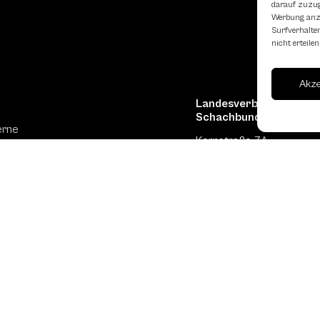
darauf zuzugr
Werbung anzu
Surfverhalten
nicht erteil
Akz
Landesverband Oberöst
Schachbundes
erne
Kornstraße 7A
4060 Leonding
Mail: kontakt
@schach.at
hfreundliche Lokale