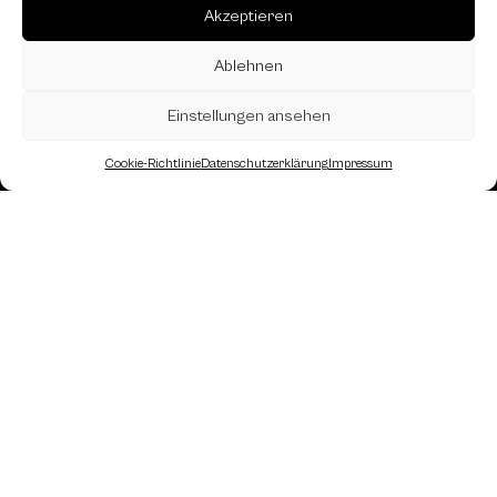
Akzeptieren
Ablehnen
Einstellungen ansehen
Cookie-Richtlinie
Datenschutzerklärung
Impressum
Landesverband Oberösterreich des
Österreichischen Schachbundes
Kornstraße 7A
4060 Leonding
Mail: kontakt
@schach.at