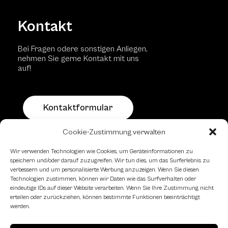
Kontakt
Bei Fragen odere sonstigen Anliegen,
nehmen Sie gerne Kontakt mit uns
auf!
Kontaktformular
Cookie-Zustimmung verwalten
Schachfreundliche Lokale
Wir verwenden Technologien wie Cookies, um Geräteinformationen zu
speichern und/oder darauf zuzugreifen. Wir tun dies, um das Surferlebnis zu
verbessern und um personalisierte Werbung anzuzeigen. Wenn Sie diesen
Technologien zustimmen, können wir Daten wie das Surfverhalten oder
eindeutige IDs auf dieser Website verarbeiten. Wenn Sie Ihre Zustimmung nicht
erteilen oder zurückziehen, können bestimmte Funktionen beeinträchtigt
werden.