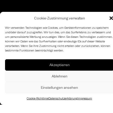
Cookie-Zustimmung verwalten
Wir verwenden Technologien wie Cookies, um Geräteinformationen zu speichern
und/oder darauf zuzugreifen. Wir tun dies, um das Surferlebnis zu verbessern und
um personalisierte Werbung anzuzeigen. Wenn Sie diesen Technologien zustimmen,
können wir Daten wie das Surfverhalten oder eindeutige IDs auf dieser Website
verarbeiten. Wenn Sie Ihre Zustimmung nicht erteilen oder zurückziehen, können
bestimmte Funktionen beeinträchtigt werden.
Akzeptieren
Ablehnen
Landesverband Oberösterreich des
Österreichischen Schachbundes
Einstellungen ansehen
Kornstraße 7A
4060 Leonding
Cookie-Richtlinie
Datenschutzerklärung
Impressum
Mail: kontakt
@schach.at