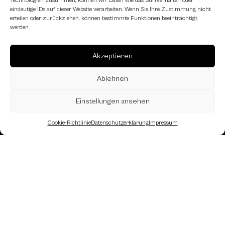
Technologien zustimmen, können wir Daten wie das Surfverhalten oder
eindeutige IDs auf dieser Website verarbeiten. Wenn Sie Ihre Zustimmung nicht
erteilen oder zurückziehen, können bestimmte Funktionen beeinträchtigt
werden.
Akzeptieren
Ablehnen
Einstellungen ansehen
Cookie-Richtlinie
Datenschutzerklärung
Impressum
Landesverband Oberösterreich des
Österreichischen Schachbundes
Kornstraße 7A
4060 Leonding
Mail: kontakt
@schach.at