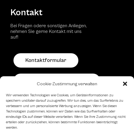
Kontakt
Bei Fragen odere sonstigen Anliegen,
nehmen Sie gerne Kontakt mit uns
auf!
Kontaktformular
Schachfreundliche Lokale
Cookie-Zustimmung verwalten
Wir verwenden Technologien wie Cookies, um Geräteinformationen zu
speichern und/oder darauf zuzugreifen. Wir tun dies, um das Surferlebnis zu
verbessern und um personalisierte Werbung anzuzeigen. Wenn Sie diesen
Technologien zustimmen, können wir Daten wie das Surfverhalten oder
eindeutige IDs auf dieser Website verarbeiten. Wenn Sie Ihre Zustimmung nicht
erteilen oder zurückziehen, können bestimmte Funktionen beeinträchtigt
werden.