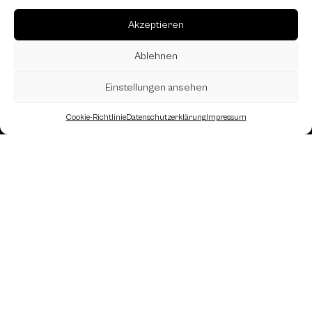
Akzeptieren
Ablehnen
Einstellungen ansehen
Cookie-Richtlinie
Datenschutzerklärung
Impressum
Landesverband Oberösterreich des
Österreichischen Schachbundes
Kornstraße 7A
4060 Leonding
Mail: kontakt
@schach.at