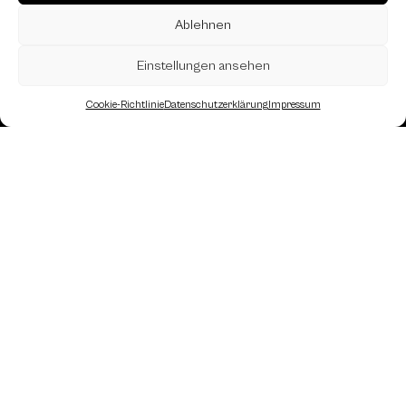
Ablehnen
Einstellungen ansehen
Cookie-Richtlinie
Datenschutzerklärung
Impressum
Landesverband Oberösterreich des
Österreichischen Schachbundes
Kornstraße 7A
4060 Leonding
Mail: kontakt
@schach.at