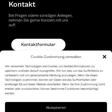
Kontakt
Bei Fragen odere sonstigen Anliegen,
nehmen Sie gerne Kontakt mit uns
auf!
Kontaktformular
Cookie-Zustimmung verwalten
Schachfreundliche Lokale
Wir verwenden Technologien wie Cookies, um Geräteinformationen zu
speichern und/oder darauf zuzugreifen. Wir tun dies, um das Surferlebnis zu
verbessern und um personalisierte Werbung anzuzeigen. Wenn Sie diesen
Technologien zustimmen, können wir Daten wie das Surfverhalten oder
eindeutige IDs auf dieser Website verarbeiten. Wenn Sie Ihre Zustimmung nicht
erteilen oder zurückziehen, können bestimmte Funktionen beeinträchtigt
werden.
Akzeptieren