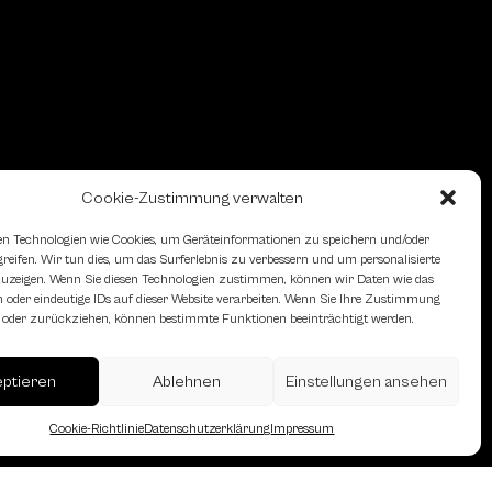
Cookie-Zustimmung verwalten
n Technologien wie Cookies, um Geräteinformationen zu speichern und/oder
eifen. Wir tun dies, um das Surferlebnis zu verbessern und um personalisierte
zeigen. Wenn Sie diesen Technologien zustimmen, können wir Daten wie das
 oder eindeutige IDs auf dieser Website verarbeiten. Wenn Sie Ihre Zustimmung
en oder zurückziehen, können bestimmte Funktionen beeinträchtigt werden.
erreich des Österreichischen
eptieren
Ablehnen
Einstellungen ansehen
Cookie-Richtlinie
Datenschutzerklärung
Impressum