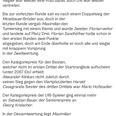
Riegler
war wieder eine Frau dabei, auch U16 war wieder
vertreten.
Bis zur vorletzten Runde sah es nach einem Doppelsieg der
Mostbauer
-Brüder aus, doch in der
letzten Runde vergab
Maximilian
den
Turniersieg mit einem Remis und wurde Zweiter,
Florian
verlor
und landete auf Platz Drei.
Florian Sandhöfner
hatte schon in
den ersten Runden zwei Punkte
abgegeben, doch am Ende überholte er noch alle und siegte
mit knappem Vorsprung
in der Zweitwertung.
Den Kategoriepreis für den Besten,
welcher nicht im ersten Drittel der Startrangliste aufscheint
(unter 2067 Elo) erhielt
Alexander Klinkan
, nicht zuletzt durch
seinen Sieg gegen den Viertplatzierten
Harald
Casagrande
. Bester des dritten Drittels war
Mario Hofstadler
.
Der Kategoriepreis der U16-Spieler ging einmal mehr
an
Sebastian Bauer,
der Seniorenpreis an
Georg Kreischer
.
In der Gesamtwertung liegt
Maximilian