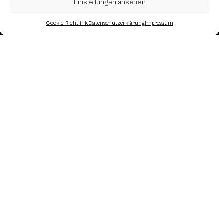
Einstellungen ansehen
Cookie-Richtlinie
Datenschutzerklärung
Impressum
Landesverband Oberösterreich des
Österreichischen Schachbundes
Kornstraße 7A
4060 Leonding
Mail: kontakt
@schach.at