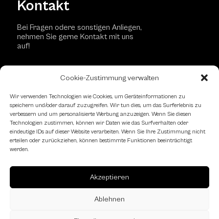
Kontakt
Bei Fragen odere sonstigen Anliegen,
nehmen Sie gerne Kontakt mit uns
auf!
Cookie-Zustimmung verwalten
Kontaktformular
Wir verwenden Technologien wie Cookies, um Geräteinformationen zu
speichern und/oder darauf zuzugreifen. Wir tun dies, um das Surferlebnis zu
verbessern und um personalisierte Werbung anzuzeigen. Wenn Sie diesen
Schachfreundliche Lokale
Technologien zustimmen, können wir Daten wie das Surfverhalten oder
eindeutige IDs auf dieser Website verarbeiten. Wenn Sie Ihre Zustimmung nicht
erteilen oder zurückziehen, können bestimmte Funktionen beeinträchtigt
werden.
Akzeptieren
Ablehnen