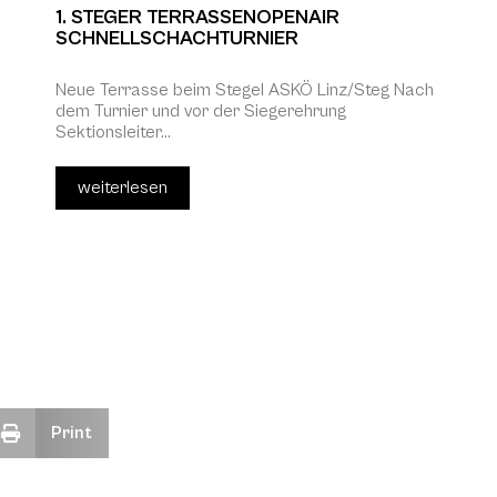
1. STEGER TERRASSENOPENAIR
SCHNELLSCHACHTURNIER
Neue Terrasse beim Stegel ASKÖ Linz/Steg Nach
dem Turnier und vor der Siegerehrung
Sektionsleiter...
weiterlesen
Print