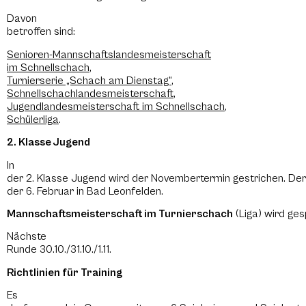
Davon
betroffen sind:
Senioren-Mannschaftslandesmeisterschaft
im Schnellschach
,
Turnierserie „Schach am Dienstag“
,
Schnellschachlandesmeisterschaft
,
Jugendlandesmeisterschaft im Schnellschach
,
Schülerliga
.
2. Klasse Jugend
In
der 2. Klasse Jugend wird der Novembertermin gestrichen. Der 
der 6. Februar in Bad Leonfelden.
Mannschaftsmeisterschaft im Turnierschach
(Liga) wird gesp
Nächste
Runde 30.10./31.10./1.11.
Richtlinien für Training
Es