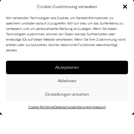
Cookie-Zustimmung verwalten
Schachfreundliche Lokale
Wir verwenden Technologien wie Cookies, um Geräteinformationen zu
speichern und/oder darauf zuzugreifen. Wir tun dies, um das Surferlebnis zu
verbessern und um personalisierte Werbung anzuzeigen. Wenn Sie diesen
Technologien zustimmen, können wir Daten wie das Surfverhalten oder
eindeutige IDs auf dieser Website verarbeiten. Wenn Sie Ihre Zustimmung nicht
erteilen oder zurückziehen, können bestimmte Funktionen beeinträchtigt
werden.
Akzeptieren
Ablehnen
Einstellungen ansehen
Cookie-Richtlinie
Datenschutzerklärung
Impressum