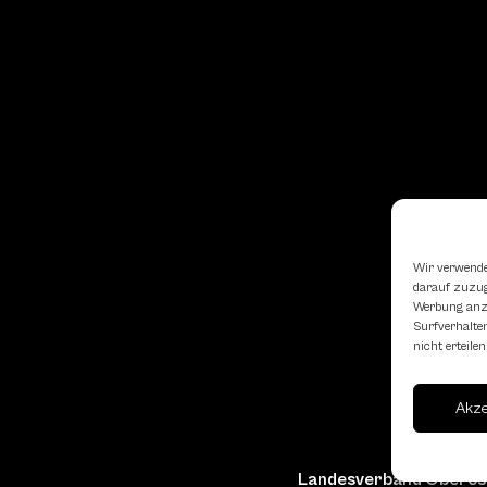
Wir verwende
darauf zuzugr
Werbung anzu
Surfverhalten
nicht erteil
Akz
Landesverband Oberöst