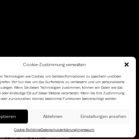
Cookie-Zustimmung verwalten
n Technologien wie Cookies, um Geräteinformationen zu speichern und/oder
eifen. Wir tun dies, um das Surferlebnis zu verbessern und um personalisierte
zeigen. Wenn Sie diesen Technologien zustimmen, können wir Daten wie das
 oder eindeutige IDs auf dieser Website verarbeiten. Wenn Sie Ihre Zustimmung
en oder zurückziehen, können bestimmte Funktionen beeinträchtigt werden.
eptieren
Ablehnen
Einstellungen ansehen
Cookie-Richtlinie
Datenschutzerklärung
Impressum
erreich des Österreichischen