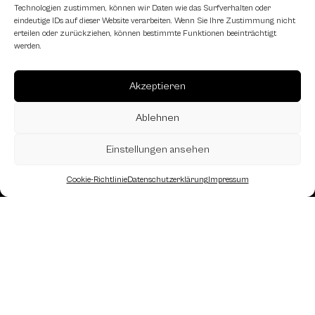
Technologien zustimmen, können wir Daten wie das Surfverhalten oder
eindeutige IDs auf dieser Website verarbeiten. Wenn Sie Ihre Zustimmung nicht
erteilen oder zurückziehen, können bestimmte Funktionen beeinträchtigt
werden.
Akzeptieren
Ablehnen
Einstellungen ansehen
Cookie-Richtlinie
Datenschutzerklärung
Impressum
Landesverband Oberösterreich des
Österreichischen Schachbundes
Kornstraße 7A
4060 Leonding
Mail: kontakt
@schach.at