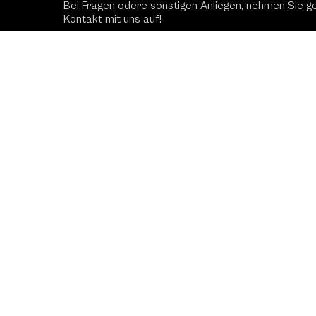
Bei Fragen odere sonstigen Anliegen, nehmen Sie g
Kontakt mit uns auf!
Kontaktformular
Schac