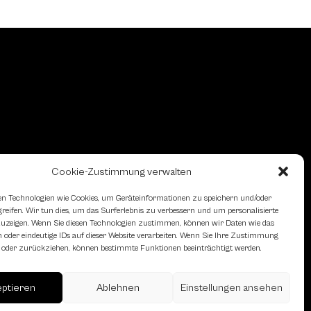
Cookie-Zustimmung verwalten
n Technologien wie Cookies, um Geräteinformationen zu speichern und/oder
eifen. Wir tun dies, um das Surferlebnis zu verbessern und um personalisierte
zeigen. Wenn Sie diesen Technologien zustimmen, können wir Daten wie das
 oder eindeutige IDs auf dieser Website verarbeiten. Wenn Sie Ihre Zustimmung
en oder zurückziehen, können bestimmte Funktionen beeinträchtigt werden.
eptieren
Ablehnen
Einstellungen ansehen
erreich des Österreichischen