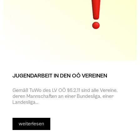
JUGENDARBEIT IN DEN OÖ VEREINEN
Gemäß TuWo des LV OÖ §6.2.11 sind alle Vereine,
deren Mannschaften an einer Bundesliga, einer
Landesliga...
weiterlesen