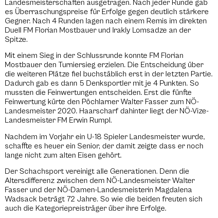
Landesmeisterschaften ausgetragen. Nach jeder Runde gab
es Überraschungspreise für Erfolge gegen deutlich stärkere
Gegner. Nach 4 Runden lagen nach einem Remis im direkten
Duell FM Florian Mostbauer und Irakly Lomsadze an der
Spitze.
Mit einem Sieg in der Schlussrunde konnte FM Florian
Mostbauer den Turniersieg erzielen. Die Entscheidung über
die weiteren Plätze fiel buchstäblich erst in der letzten Partie.
Dadurch gab es dann 5 Denksportler mit je 4 Punkten. So
mussten die Feinwertungen entscheiden. Erst die fünfte
Feinwertung kürte den Pöchlarner Walter Fasser zum NÖ-
Landesmeister 2020. Haarscharf dahinter liegt der NÖ-Vize-
Landesmeister FM Erwin Rumpl.
Nachdem im Vorjahr ein U-18 Spieler Landesmeister wurde,
schaffte es heuer ein Senior, der damit zeigte dass er noch
lange nicht zum alten Eisen gehört.
Der Schachsport vereinigt alle Generationen. Denn die
Altersdifferenz zwischen dem NÖ-Landesmeister Walter
Fasser und der NÖ-Damen-Landesmeisterin Magdalena
Wadsack beträgt 72 Jahre. So wie die beiden freuten sich
auch die Kategoriepreisträger über ihre Erfolge.