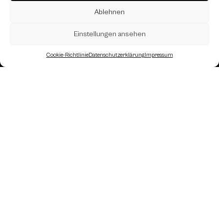
Ablehnen
Einstellungen ansehen
Cookie-Richtlinie
Datenschutzerklärung
Impressum
Landesverband Oberösterreich des
Österreichischen Schachbundes
Kornstraße 7A
4060 Leonding
Mail: kontakt
@schach.at