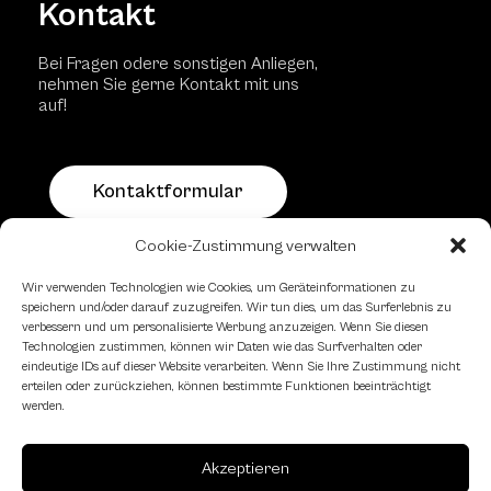
Kontakt
Bei Fragen odere sonstigen Anliegen,
nehmen Sie gerne Kontakt mit uns
auf!
Kontaktformular
Cookie-Zustimmung verwalten
Schachfreundliche Lokale
Wir verwenden Technologien wie Cookies, um Geräteinformationen zu
speichern und/oder darauf zuzugreifen. Wir tun dies, um das Surferlebnis zu
verbessern und um personalisierte Werbung anzuzeigen. Wenn Sie diesen
Technologien zustimmen, können wir Daten wie das Surfverhalten oder
eindeutige IDs auf dieser Website verarbeiten. Wenn Sie Ihre Zustimmung nicht
erteilen oder zurückziehen, können bestimmte Funktionen beeinträchtigt
werden.
Akzeptieren