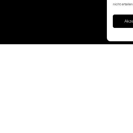
nicht erteil
Akz
Landesverband Oberöst
Schachbundes
erne
Kornstraße 7A
4060 Leonding
Mail: kontakt
@schach.at
hfreundliche Lokale