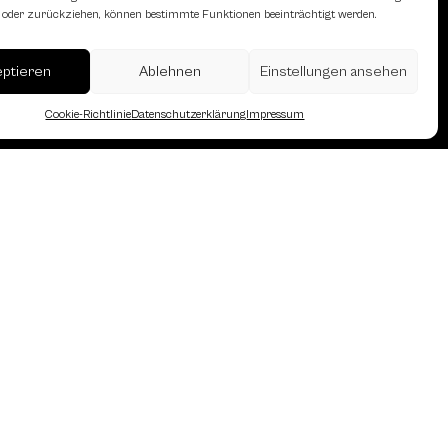
en oder zurückziehen, können bestimmte Funktionen beeinträchtigt werden.
eptieren
Ablehnen
Einstellungen ansehen
Cookie-Richtlinie
Datenschutzerklärung
Impressum
erreich des Österreichischen