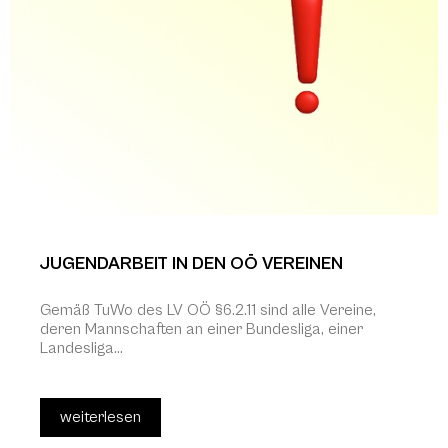
JUGENDARBEIT IN DEN OÖ VEREINEN
Gemäß TuWo des LV OÖ §6.2.11 sind alle Vereine,
deren Mannschaften an einer Bundesliga, einer
Landesliga...
weiterlesen