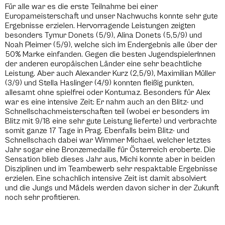
Für alle war es die erste Teilnahme bei einer
Europameisterschaft und unser Nachwuchs konnte sehr gute
Ergebnisse erzielen. Hervorragende Leistungen zeigten
besonders Tymur Donets (5/9), Alina Donets (5,5/9) und
Noah Pleimer (5/9), welche sich im Endergebnis alle über der
50% Marke einfanden. Gegen die besten JugendspielerInnen
der anderen europäischen Länder eine sehr beachtliche
Leistung. Aber auch Alexander Kurz (2,5/9), Maximilian Müller
(3/9) und Stella Haslinger (4/9) konnten fleißig punkten,
allesamt ohne spielfrei oder Kontumaz. Besonders für Alex
war es eine intensive Zeit: Er nahm auch an den Blitz- und
Schnellschachmeisterschaften teil (wobei er besonders im
Blitz mit 9/18 eine sehr gute Leistung lieferte) und verbrachte
somit ganze 17 Tage in Prag. Ebenfalls beim Blitz- und
Schnellschach dabei war Wimmer Michael, welcher letztes
Jahr sogar eine Bronzemedaille für Österreich eroberte. Die
Sensation blieb dieses Jahr aus, Michi konnte aber in beiden
Disziplinen und im Teambewerb sehr respaktable Ergebnisse
erzielen. Eine schachlich intensive Zeit ist damit absolviert
und die Jungs und Mädels werden davon sicher in der Zukunft
noch sehr profitieren.