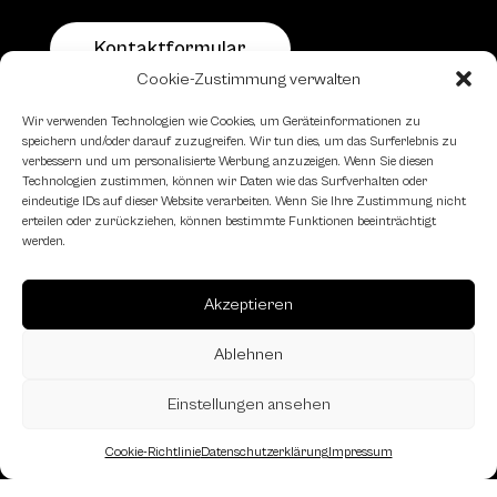
Kontaktformular
Cookie-Zustimmung verwalten
Schachfreundliche Lokale
Wir verwenden Technologien wie Cookies, um Geräteinformationen zu
speichern und/oder darauf zuzugreifen. Wir tun dies, um das Surferlebnis zu
verbessern und um personalisierte Werbung anzuzeigen. Wenn Sie diesen
Technologien zustimmen, können wir Daten wie das Surfverhalten oder
eindeutige IDs auf dieser Website verarbeiten. Wenn Sie Ihre Zustimmung nicht
erteilen oder zurückziehen, können bestimmte Funktionen beeinträchtigt
werden.
Akzeptieren
Ablehnen
Einstellungen ansehen
Cookie-Richtlinie
Datenschutzerklärung
Impressum