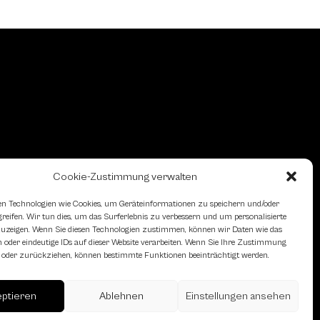
Cookie-Zustimmung verwalten
n Technologien wie Cookies, um Geräteinformationen zu speichern und/oder
eifen. Wir tun dies, um das Surferlebnis zu verbessern und um personalisierte
zeigen. Wenn Sie diesen Technologien zustimmen, können wir Daten wie das
 oder eindeutige IDs auf dieser Website verarbeiten. Wenn Sie Ihre Zustimmung
en oder zurückziehen, können bestimmte Funktionen beeinträchtigt werden.
eptieren
Ablehnen
Einstellungen ansehen
erreich des Österreichischen