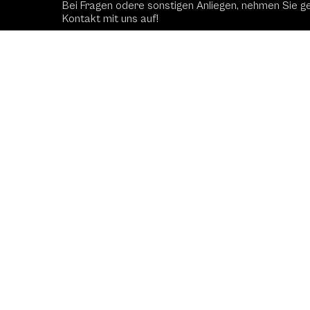
Bei Fragen odere sonstigen Anliegen, nehmen Sie g
Kontakt mit uns auf!
Kontaktformular
Schac