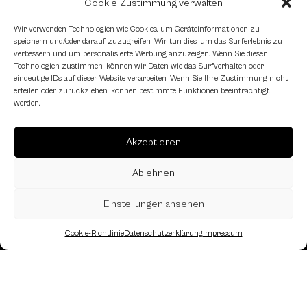
Cookie-Zustimmung verwalten
Schachfreundliche Lokale
Wir verwenden Technologien wie Cookies, um Geräteinformationen zu
speichern und/oder darauf zuzugreifen. Wir tun dies, um das Surferlebnis zu
verbessern und um personalisierte Werbung anzuzeigen. Wenn Sie diesen
Technologien zustimmen, können wir Daten wie das Surfverhalten oder
eindeutige IDs auf dieser Website verarbeiten. Wenn Sie Ihre Zustimmung nicht
erteilen oder zurückziehen, können bestimmte Funktionen beeinträchtigt
werden.
Akzeptieren
Ablehnen
Einstellungen ansehen
Cookie-Richtlinie
Datenschutzerklärung
Impressum