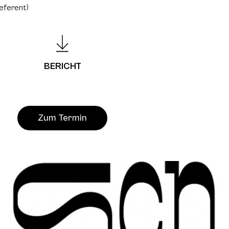
eferent)
BERICHT
Zum Termin