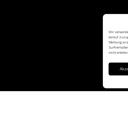
Wir verwende
darauf zuzugr
Werbung anzu
Surfverhalten
nicht erteil
Akz
Landesverband Oberöst
Schachbundes
erne
Kornstraße 7A
4060 Leonding