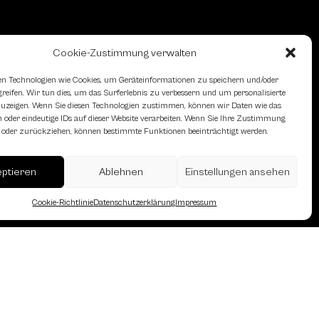
Cookie-Zustimmung verwalten
n Technologien wie Cookies, um Geräteinformationen zu speichern und/oder
eifen. Wir tun dies, um das Surferlebnis zu verbessern und um personalisierte
zeigen. Wenn Sie diesen Technologien zustimmen, können wir Daten wie das
 oder eindeutige IDs auf dieser Website verarbeiten. Wenn Sie Ihre Zustimmung
en oder zurückziehen, können bestimmte Funktionen beeinträchtigt werden.
eptieren
Ablehnen
Einstellungen ansehen
Cookie-Richtlinie
Datenschutzerklärung
Impressum
erreich des Österreichischen