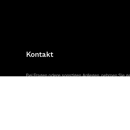
Kontakt
Bei Fragen odere sonstigen Anliegen, nehmen Sie g
Kontakt mit uns auf!
Kontaktformular
Schac