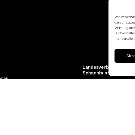
Wir verwende
darauf zuzugr
Werbung anzu
Surfverhalten
nicht erteil
Akz
Landesverband Oberöst
Schachbundes
erne
Kornstraße 7A
4060 Leonding
Mail: kontakt
@schach.at
hfreundliche Lokale