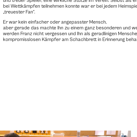
und treuer Spieler, eine wirkliche Stütze im Verein. Selbst als e
bei Wettkämpfen teilnehmen konnte war er bei jedem Heimspie
„treuester Fan“.
Er war kein einfacher oder angepasster Mensch,
aber gerade das machte Ihn zu einem ganz besonderen und we
werden Franz nicht vergessen und Ihn als geradlinigen Mensch
kompromisslosen Kämpfer am Schachbrett in Erinnerung behal