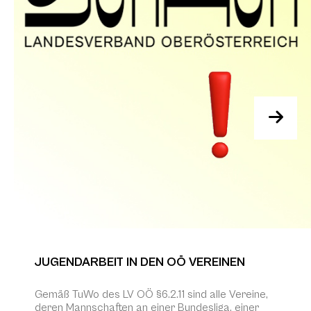
JUGENDARBEIT IN DEN OÖ VEREINEN
Gemäß TuWo des LV OÖ §6.2.11 sind alle Vereine,
deren Mannschaften an einer Bundesliga, einer