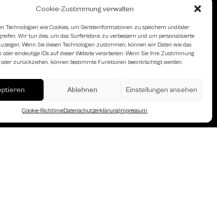
Cookie-Zustimmung verwalten
n Technologien wie Cookies, um Geräteinformationen zu speichern und/oder
eifen. Wir tun dies, um das Surferlebnis zu verbessern und um personalisierte
zeigen. Wenn Sie diesen Technologien zustimmen, können wir Daten wie das
 oder eindeutige IDs auf dieser Website verarbeiten. Wenn Sie Ihre Zustimmung
en oder zurückziehen, können bestimmte Funktionen beeinträchtigt werden.
eptieren
Ablehnen
Einstellungen ansehen
erreich des Österreichischen
Cookie-Richtlinie
Datenschutzerklärung
Impressum