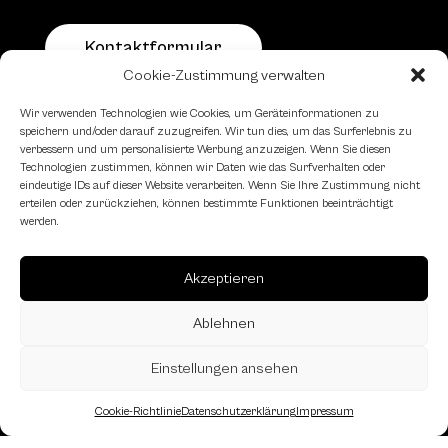
Kontaktformular
Cookie-Zustimmung verwalten
Schachfreundliche Lokale
Wir verwenden Technologien wie Cookies, um Geräteinformationen zu
speichern und/oder darauf zuzugreifen. Wir tun dies, um das Surferlebnis zu
verbessern und um personalisierte Werbung anzuzeigen. Wenn Sie diesen
Technologien zustimmen, können wir Daten wie das Surfverhalten oder
eindeutige IDs auf dieser Website verarbeiten. Wenn Sie Ihre Zustimmung nicht
erteilen oder zurückziehen, können bestimmte Funktionen beeinträchtigt
werden.
Akzeptieren
Ablehnen
Einstellungen ansehen
Cookie-Richtlinie
Datenschutzerklärung
Impressum