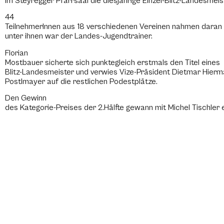
im Steyregger Pfarrsaal die diesjährige Einzel-Blitz-Landesmeis
44
TeilnehmerInnen aus 18 verschiedenen Vereinen nahmen daran t
unter ihnen war der Landes-Jugendtrainer.
Florian
Mostbauer sicherte sich punktegleich erstmals den Titel eines
Blitz-Landesmeister und verwies Vize-Präsident Dietmar Hier
Postlmayer auf die restlichen Podestplätze.
Den Gewinn
des Kategorie-Preises der 2.Hälfte gewann mit Michel Tischler e