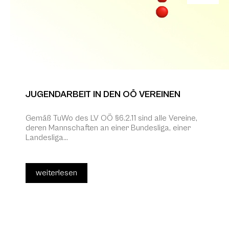
JUGENDARBEIT IN DEN OÖ VEREINEN
Gemäß TuWo des LV OÖ §6.2.11 sind alle Vereine,
deren Mannschaften an einer Bundesliga, einer
Landesliga...
weiterlesen