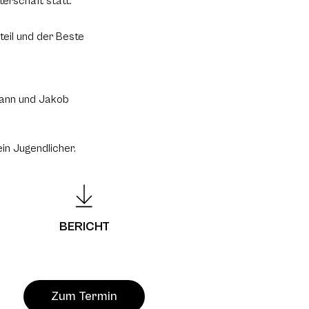
terschaft statt.
eil und der Beste
mann und Jakob
in Jugendlicher.
BERICHT
Zum Termin