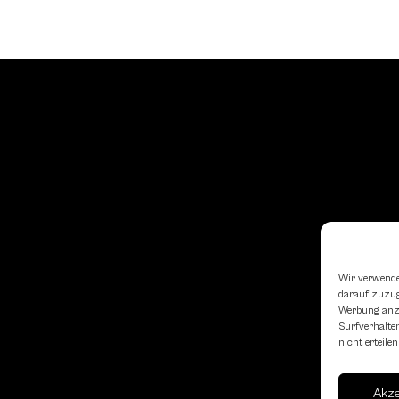
Wir verwende
darauf zuzugr
Werbung anzu
Surfverhalten
nicht erteil
Akz