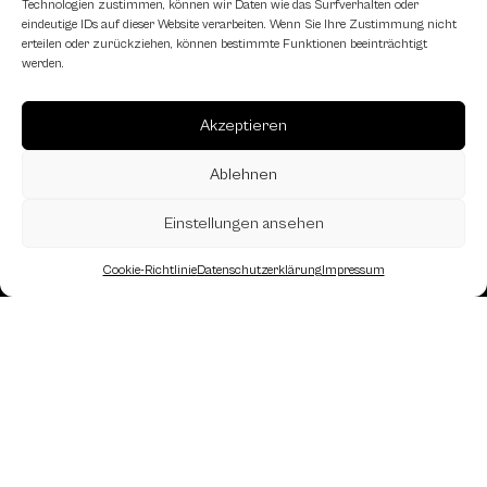
Technologien zustimmen, können wir Daten wie das Surfverhalten oder
eindeutige IDs auf dieser Website verarbeiten. Wenn Sie Ihre Zustimmung nicht
erteilen oder zurückziehen, können bestimmte Funktionen beeinträchtigt
werden.
Akzeptieren
Ablehnen
Einstellungen ansehen
Cookie-Richtlinie
Datenschutzerklärung
Impressum
Landesverband Oberösterreich des
Österreichischen Schachbundes
Kornstraße 7A