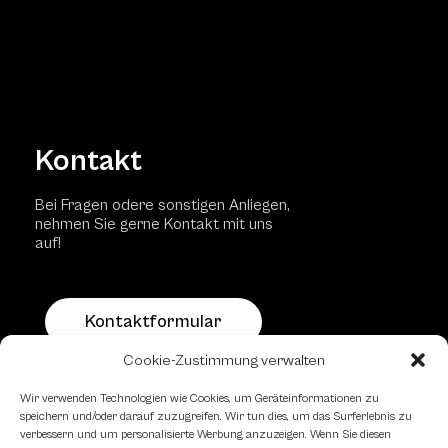
Kontakt
Bei Fragen odere sonstigen Anliegen,
nehmen Sie gerne Kontakt mit uns
auf!
Kontaktformular
Cookie-Zustimmung verwalten
Schachfreundliche Lokale
Wir verwenden Technologien wie Cookies, um Geräteinformationen zu
speichern und/oder darauf zuzugreifen. Wir tun dies, um das Surferlebnis zu
verbessern und um personalisierte Werbung anzuzeigen. Wenn Sie diesen