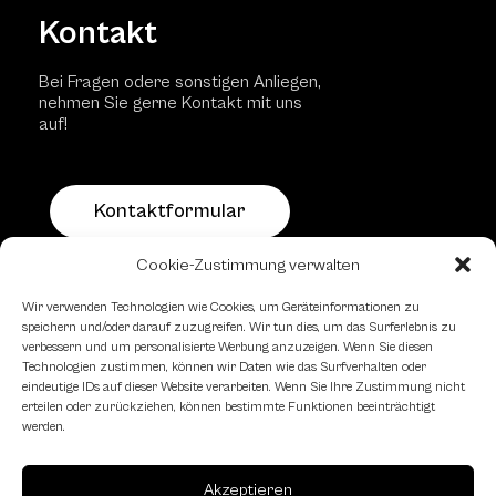
Kontakt
Bei Fragen odere sonstigen Anliegen,
nehmen Sie gerne Kontakt mit uns
auf!
Kontaktformular
Cookie-Zustimmung verwalten
Schachfreundliche Lokale
Wir verwenden Technologien wie Cookies, um Geräteinformationen zu
speichern und/oder darauf zuzugreifen. Wir tun dies, um das Surferlebnis zu
verbessern und um personalisierte Werbung anzuzeigen. Wenn Sie diesen
Technologien zustimmen, können wir Daten wie das Surfverhalten oder
eindeutige IDs auf dieser Website verarbeiten. Wenn Sie Ihre Zustimmung nicht
erteilen oder zurückziehen, können bestimmte Funktionen beeinträchtigt
werden.
Akzeptieren