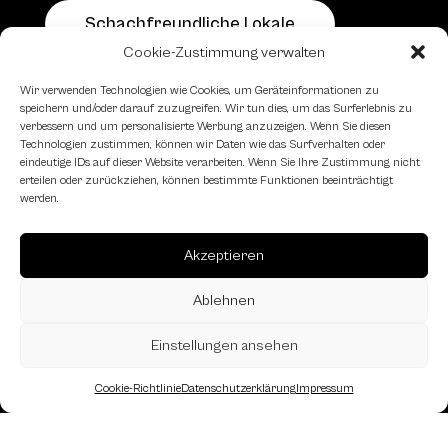
Schachfreundliche Lokale
Cookie-Zustimmung verwalten
Wir verwenden Technologien wie Cookies, um Geräteinformationen zu
speichern und/oder darauf zuzugreifen. Wir tun dies, um das Surferlebnis zu
verbessern und um personalisierte Werbung anzuzeigen. Wenn Sie diesen
Technologien zustimmen, können wir Daten wie das Surfverhalten oder
eindeutige IDs auf dieser Website verarbeiten. Wenn Sie Ihre Zustimmung nicht
erteilen oder zurückziehen, können bestimmte Funktionen beeinträchtigt
werden.
Akzeptieren
Ablehnen
Einstellungen ansehen
Landesverband Oberösterreich des
Österreichischen Schachbundes
Cookie-Richtlinie
Datenschutzerklärung
Impressum
Kornstraße 7A
4060 Leonding