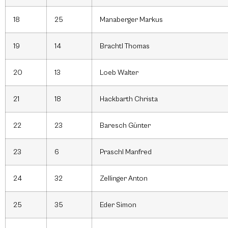
18
25
Manaberger Markus
19
14
Brachtl Thomas
20
13
Loeb Walter
21
18
Hackbarth Christa
22
23
Baresch Günter
23
6
Praschl Manfred
24
32
Zellinger Anton
25
35
Eder Simon