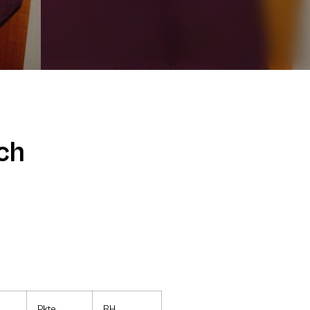
ch
Pkte
BH