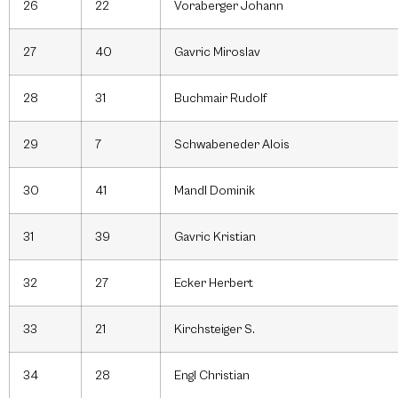
26
22
Voraberger Johann
27
40
Gavric Miroslav
28
31
Buchmair Rudolf
29
7
Schwabeneder Alois
30
41
Mandl Dominik
31
39
Gavric Kristian
32
27
Ecker Herbert
33
21
Kirchsteiger S.
34
28
Engl Christian