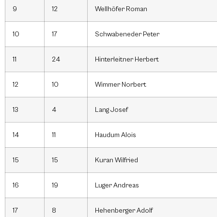
9
12
Wellhöfer Roman
10
17
Schwabeneder Peter
11
24
Hinterleitner Herbert
12
10
Wimmer Norbert
13
4
Lang Josef
14
11
Haudum Alois
15
15
Kuran Wilfried
16
19
Luger Andreas
17
8
Hehenberger Adolf