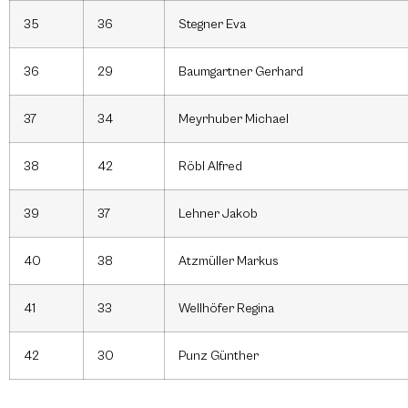
35
36
Stegner Eva
36
29
Baumgartner Gerhard
37
34
Meyrhuber Michael
38
42
Röbl Alfred
39
37
Lehner Jakob
40
38
Atzmüller Markus
41
33
Wellhöfer Regina
42
30
Punz Günther