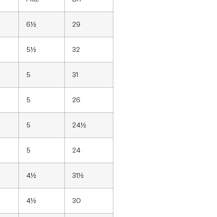
6½
29
5½
32
5
31
5
26
5
24½
5
24
4½
31½
4½
30