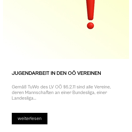
JUGENDARBEIT IN DEN OÖ VEREINEN
Gemäß TuWo des LV OÖ §6.2.11 sind alle Vereine,
deren Mannschaften an einer Bundesliga, einer
Landesliga...
weiterlesen