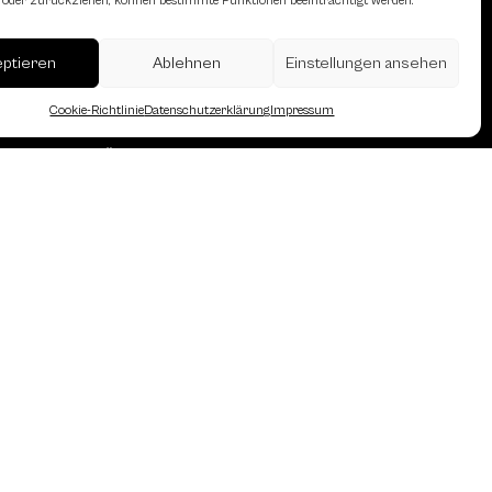
en oder zurückziehen, können bestimmte Funktionen beeinträchtigt werden.
eptieren
Ablehnen
Einstellungen ansehen
Cookie-Richtlinie
Datenschutzerklärung
Impressum
erreich des Österreichischen