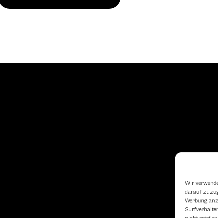
Wir verwende
darauf zuzugr
Werbung anzu
Surfverhalten