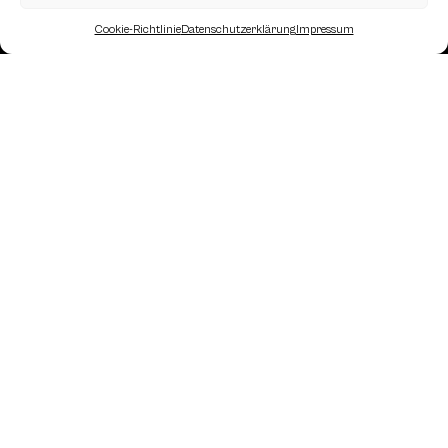
Cookie-Richtlinie
Datenschutzerklärung
Impressum
Landesverband Oberösterreich des
Österreichischen Schachbundes
Kornstraße 7A
4060 Leonding
Mail: kontakt
@schach.at