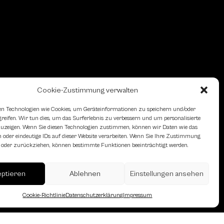
Cookie-Zustimmung verwalten
n Technologien wie Cookies, um Geräteinformationen zu speichern und/oder
eifen. Wir tun dies, um das Surferlebnis zu verbessern und um personalisierte
zeigen. Wenn Sie diesen Technologien zustimmen, können wir Daten wie das
 oder eindeutige IDs auf dieser Website verarbeiten. Wenn Sie Ihre Zustimmung
en oder zurückziehen, können bestimmte Funktionen beeinträchtigt werden.
erreich des Österreichischen
eptieren
Ablehnen
Einstellungen ansehen
Cookie-Richtlinie
Datenschutzerklärung
Impressum