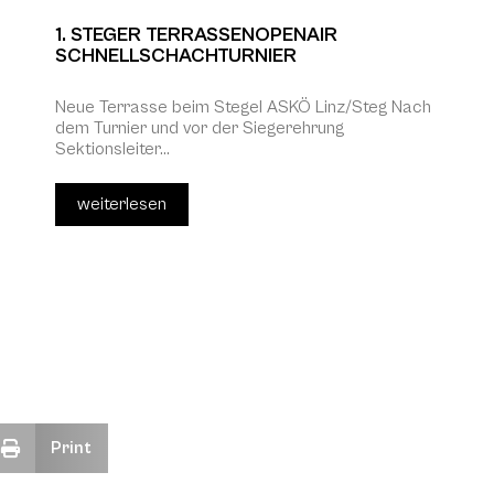
1. STEGER TERRASSENOPENAIR
SCHNELLSCHACHTURNIER
Neue Terrasse beim Stegel ASKÖ Linz/Steg Nach
dem Turnier und vor der Siegerehrung
Sektionsleiter...
weiterlesen
Print