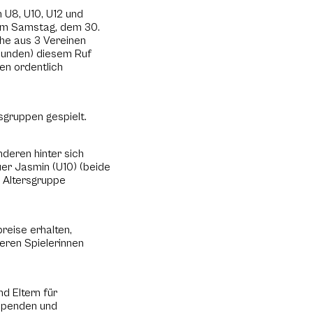
 U8, U10, U12 und
. Am Samstag, dem 30.
he aus 3 Vereinen
munden) diesem Ruf
en ordentlich
sgruppen gespielt.
deren hinter sich
uer Jasmin (U10) (beide
r Altersgruppe
reise erhalten,
eren Spielerinnen
d Eltern für
lspenden und