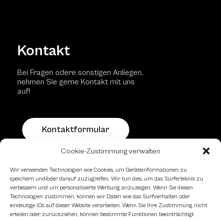
Kontakt
Bei Fragen odere sonstigen Anliegen,
nehmen Sie gerne Kontakt mit uns
auf!
Kontaktformular
Cookie-Zustimmung verwalten
Schachfreundliche Lokale
Wir verwenden Technologien wie Cookies, um Geräteinformationen zu
speichern und/oder darauf zuzugreifen. Wir tun dies, um das Surferlebnis zu
verbessern und um personalisierte Werbung anzuzeigen. Wenn Sie diesen
Technologien zustimmen, können wir Daten wie das Surfverhalten oder
eindeutige IDs auf dieser Website verarbeiten. Wenn Sie Ihre Zustimmung nicht
erteilen oder zurückziehen, können bestimmte Funktionen beeinträchtigt