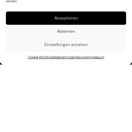
werden.
Akzeptieren
Ablehnen
Einstellungen ansehen
Cookie-Richtlinie
Datenschutzerklärung
Impressum
Landesverband Oberösterreich des
Österreichischen Schachbundes
Kornstraße 7A
4060 Leonding
Mail: kontakt
@schach.at