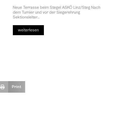
Neue Terrasse beim Stegel ASKÖ Linz/Steg Nach
dem Turnier und vor der Siegerehrung
Sektionsleiter...
weiterlesen
Print