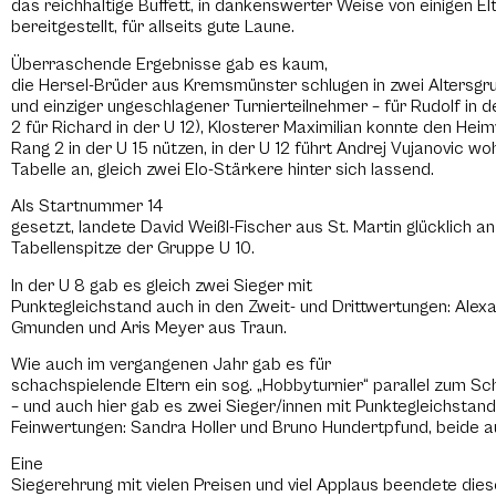
das reichhaltige Buffett, in dankenswerter Weise von einigen El
bereitgestellt, für allseits gute Laune.
Überraschende Ergebnisse gab es kaum,
die Hersel-Brüder aus Kremsmünster schlugen in zwei Altersgru
und einziger ungeschlagener Turnierteilnehmer – für Rudolf in 
2 für Richard in der U 12), Klosterer Maximilian konnte den Heimv
Rang 2 in der U 15 nützen, in der U 12 führt Andrej Vujanovic wo
Tabelle an, gleich zwei Elo-Stärkere hinter sich lassend.
Als Startnummer 14
gesetzt, landete David Weißl-Fischer aus St. Martin glücklich an
Tabellenspitze der Gruppe U 10.
In der U 8 gab es gleich zwei Sieger mit
Punktegleichstand auch in den Zweit- und Drittwertungen: Alex
Gmunden und Aris Meyer aus Traun.
Wie auch im vergangenen Jahr gab es für
schachspielende Eltern ein sog. „Hobbyturnier“ parallel zum Sch
– und auch hier gab es zwei Sieger/innen mit Punktegleichstand 
Feinwertungen: Sandra Holler und Bruno Hundertpfund, beide a
Eine
Siegerehrung mit vielen Preisen und viel Applaus beendete di