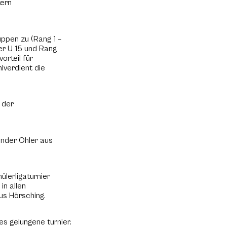
tern
ppen zu (Rang 1 –
der U 15 und Rang
orteil für
hlverdient die
 der
ander Ohler aus
ülerligaturnier
in allen
us Hörsching.
eses gelungene turnier.