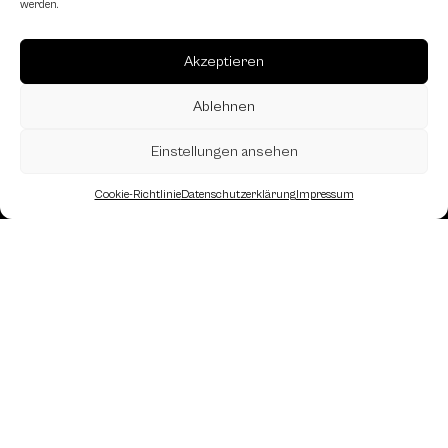
werden.
Akzeptieren
Ablehnen
Einstellungen ansehen
Cookie-Richtlinie
Datenschutzerklärung
Impressum
Landesverband Oberösterreich des
Österreichischen Schachbundes
Kornstraße 7A
4060 Leonding
Mail: kontakt
@schach.at