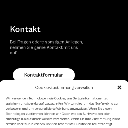
Kontakt
Bei Fragen odere sonstigen Anliegen,
nehmen Sie gerne Kontakt mit uns
auf!
Kontaktformular
Cookie-Zustimmung verwalten
Schachfreundliche Lokale
Wir verwenden Technologien wie Cookies, um Geräteinformationen zu
speichern und/oder darauf zuzugreifen. Wir tun dies, um das Surferlebnis zu
verbessern und um personalisierte Werbung anzuzeigen. Wenn Sie diesen
Technologien zustimmen, können wir Daten wie das Surfverhalten oder
eindeutige IDs auf dieser Website verarbeiten. Wenn Sie Ihre Zustimmung nicht
erteilen oder zurückziehen, können bestimmte Funktionen beeinträchtigt