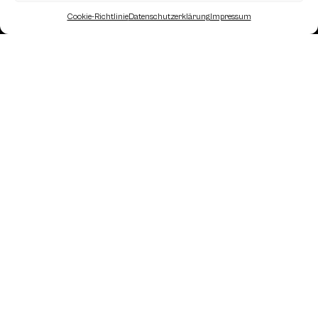
Cookie-Richtlinie
Datenschutzerklärung
Impressum
Landesverband Oberösterreich des
Österreichischen Schachbundes
Kornstraße 7A
4060 Leonding
Mail: kontakt
@schach.at