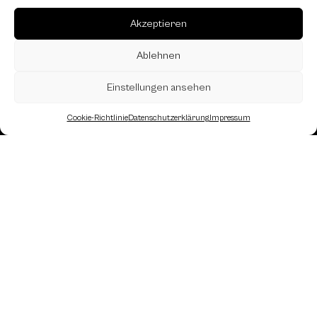
Akzeptieren
Ablehnen
Einstellungen ansehen
Cookie-Richtlinie
Datenschutzerklärung
Impressum
Landesverband Oberösterreich des
Österreichischen Schachbundes
Kornstraße 7A